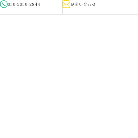
050-5050-2844
お問い合わせ
voice
お客様の声
#voice 01
栃木県 M様のお声 太陽光発電の導入
導入後は太陽光が出てる春から夏はかなり黒字でし
た。年間でも全然ペイ出来たので、高額のため不安で
したが、長期的に見ればプラスかと思います。